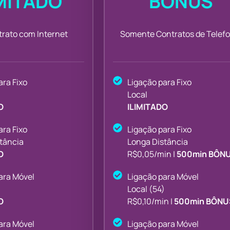
IMITADO
BÔNUS
trato com Internet
Somente Contratos de Telefo
ara Fixo
Ligação para Fixo
Local
O
ILIMITADO
ara Fixo
Ligação para Fixo
tância
Longa Distância
O
R$0,05/min |
500min BÔN
ara Móvel
Ligação para Móvel
)
Local (54)
O
R$0,10/min |
500min BÔNU
ara Móvel
Ligação para Móvel