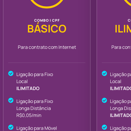
COMBO | CPF
C
BÁSICO
IL
Para contrato com Internet
Para con
Ligação para Fixo
Ligação p
Local
Local
ILIMITADO
ILIMITAD
Ligação para Fixo
Ligação p
Longa Distância
Longa Dis
R$0,05/min
ILIMITAD
Ligação para Móvel
Ligação p