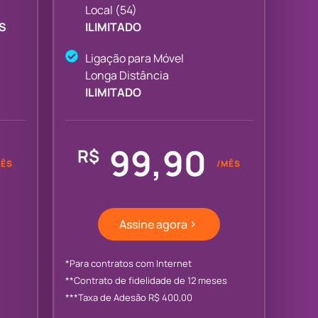
Local (54)
S
ILIMITADO
Ligação para Móvel
Longa Distância
ILIMITADO
99,90
R$
MÊS
/MÊS
Assine agora
*Para contratos com Internet
**Contrato de fidelidade de 12 meses
***Taxa de Adesão R$ 400,00