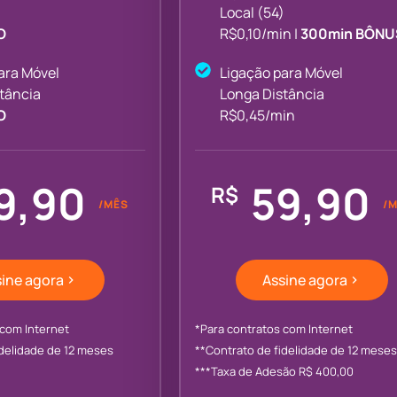
)
Local (54)
O
R$0,10/min |
300min BÔNU
ara Móvel
Ligação para Móvel
tância
Longa Distância
O
R$0,45/min
9,90
59,90
R$
/MÊS
/
ine agora
Assine agora
 com Internet
*Para contratos com Internet
idelidade de 12 meses
**Contrato de fidelidade de 12 meses
***Taxa de Adesão R$ 400,00