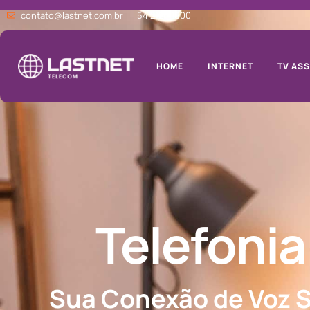
contato@lastnet.com.br
54 2124 1500
HOME
INTERNET
TV AS
Telefonia
Sua Conexão de Voz S