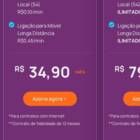
Local (54)
Local (54
R$0,10/min
ILIMITAD
Ligação para Móvel
Ligação p
Longa Distância
Longa Dis
R$0,45/min
ILIMITAD
34,90
7
R$
R$
/MÊS
Assine agora
Ass
*Para contratos com Internet
*Para contratos
**Contrato de fidelidade de 12 meses
**Contrato de f