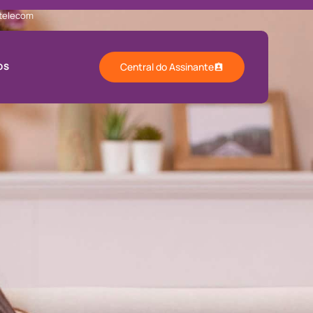
_telecom
Central do Assinante
OS