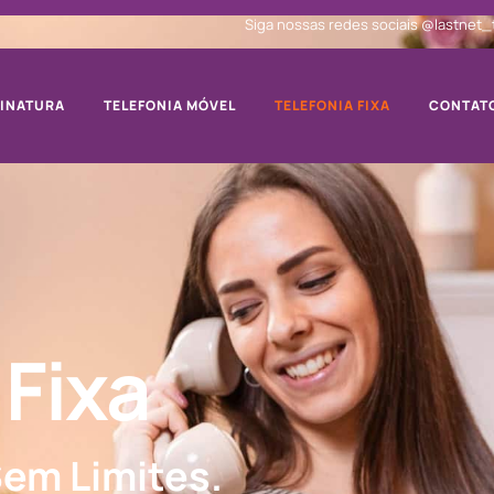
Siga nossas redes sociais @lastnet
SINATURA
TELEFONIA MÓVEL
TELEFONIA FIXA
CONTAT
 Fixa
em Limites.