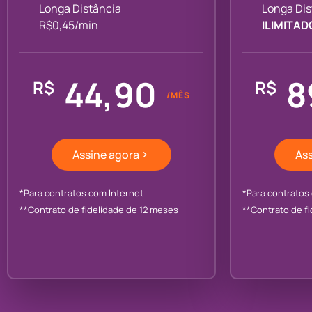
Longa Distância
Longa Dis
R$0,45/min
ILIMITAD
44,90
8
R$
R$
/MÊS
Assine agora
Ass
*Para contratos com Internet
*Para contratos
**Contrato de fidelidade de 12 meses
**Contrato de f