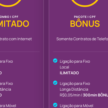
OMBO | CPF
PACOTE | CPF
IMITADO
BÔNUS
trato com Internet
Somente Contratos de Telefo
ara Fixo
Ligação para Fixo
Local
O
ILIMITADO
ara Fixo
Ligação para Fixo
tância
Longa Distância
O
R$0,05/min |
300min BÔN
ara Móvel
Ligação para Móvel