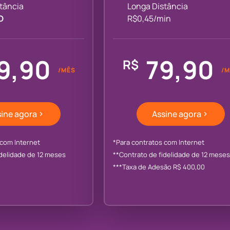
tância
Longa Distância
O
R$0,45/min
9,90
79,90
R$
/MÊS
/M
ine agora
Assine agora
 com Internet
*Para contratos com Internet
idelidade de 12 meses
**Contrato de fidelidade de 12 meses
***Taxa de Adesão R$ 400,00