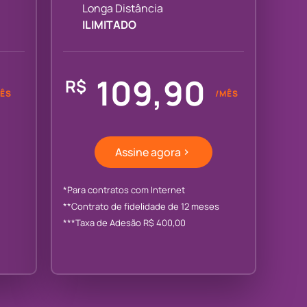
Longa Distância
ILIMITADO
109,90
R$
ÊS
/MÊS
Assine agora
*Para contratos com Internet
**Contrato de fidelidade de 12 meses
***Taxa de Adesão R$ 400,00