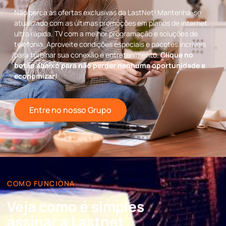
Não perca as ofertas exclusivas da LastNet! Mantenha-se
atualizado com as últimas promoções em planos de internet
ultra rápida, TV com a melhor programação e soluções de
telefonia. Aproveite condições especiais e pacotes incríveis
para turbinar sua conexão e entretenimento.
Clique no
botão abaixo para não perder nenhuma oportunidade e
economizar!
Entre no nosso Grupo
COMO FUNCIONA
Veja como é simples
assinar a Lastnet