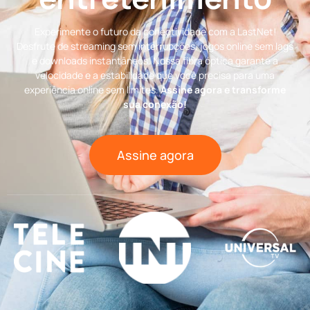
Experimente o futuro da conectividade com a LastNet!
Desfrute de streaming sem interrupções, jogos online sem lags
e downloads instantâneos. Nossa fibra óptica garante a
velocidade e a estabilidade que você precisa para uma
experiência online sem limites.
Assine agora e transforme
sua conexão!
Assine agora