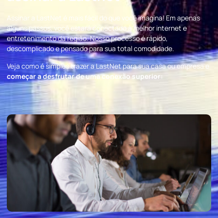
Assinar a LastNet é mais fácil do que você imagina! Em apenas
alguns passos, você estará conectado à melhor internet e
entretenimento da região. Nosso processo é rápido,
descomplicado e pensado para sua total comodidade.
Veja como é simples trazer a LastNet para sua casa ou empresa e
começar a desfrutar de uma conexão superior: